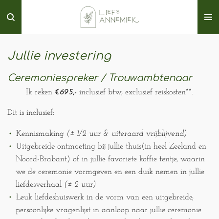
Ga
direct
naar
de
Jullie investering
hoofdinhoud
Ceremoniespreker / Trouwambtenaar
Ik reken
€695,-
inclusief btw, exclusief reiskosten**.
Dit is inclusief:
Kennismaking
(±
1/2 uur & uiteraard vrijblijvend)
Uitgebreide ontmoeting bij jullie thuis(in heel Zeeland en
Noord-Brabant) of in jullie favoriete koffie tentje, waarin
we de ceremonie vormgeven en een duik nemen in jullie
liefdesverhaal
(± 2 uur)
Leuk liefdeshuiswerk in de vorm van een uitgebreide,
persoonlijke vragenlijst in aanloop naar jullie ceremonie